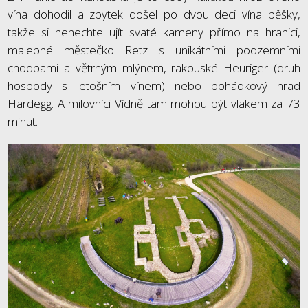
vína dohodil a zbytek došel po dvou deci vína pěšky,
takže si nenechte ujít svaté kameny přímo na hranici,
malebné městečko Retz s unikátními podzemními
chodbami a větrným mlýnem, rakouské Heuriger (druh
hospody s letošním vínem) nebo pohádkový hrad
Hardegg. A milovníci Vídně tam mohou být vlakem za 73
minut.