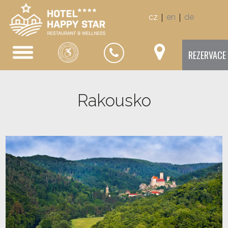
|
|
cz
en
de
REZERVACE
Rakousko