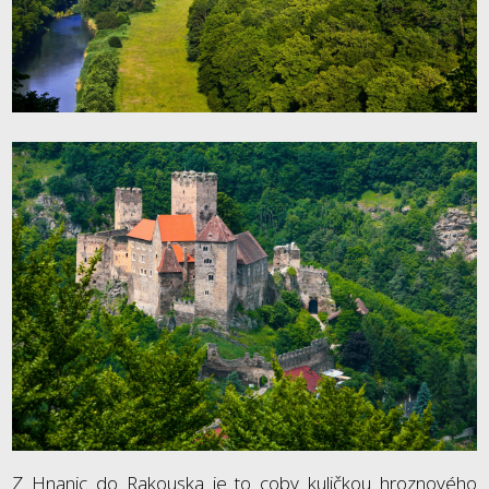
Z Hnanic do Rakouska je to coby kuličkou hroznového