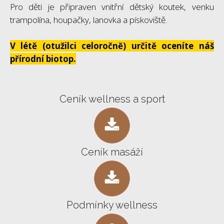
Pro děti je připraven vnitřní dětský koutek, venku
trampolína, houpačky, lanovka a pískoviště.
V létě (otužilci celoročně) určitě oceníte náš
přírodní biotop.
Ceník wellness a sport
Ceník masáží
Podmínky wellness