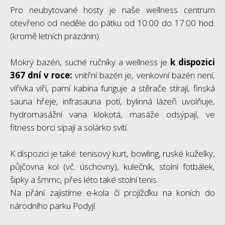
Pro neubytované hosty je naše wellness centrum
otevřeno od neděle do pátku od 10:00 do 17:00 hod.
(kromě letních prázdnin)
Mokrý bazén, suché ručníky a wellness je
k dispozici
367 dní v roce:
vnitřní bazén je, venkovní bazén není,
vířivka víří, parní kabina funguje a stěrače stírají, finská
sauna hřeje, infrasauna potí, bylinná lázeň uvolňuje,
hydromasážní vana klokotá, masáže odsýpají, ve
fitness borci sípají a solárko svítí.
K dispozici je také: tenisový kurt, bowling, ruské kuželky,
půjčovna kol (vč. úschovny), kulečník, stolní fotbálek,
šipky a šmrnc, přes léto také stolní tenis.
Na přání zajistíme e-kola či projížďku na koních do
národního parku Podyjí.