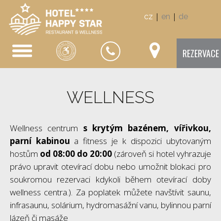
|
|
cz
en
de
REZERVACE
WELLNESS
Wellness centrum
s krytým bazénem, vířivkou,
parní kabinou
a fitness je k dispozici ubytovaným
hostům
od 08:00 do 20:00
(zároveň si hotel vyhrazuje
právo upravit otevírací dobu nebo umožnit blokaci pro
soukromou rezervaci kdykoli během otevírací doby
wellness centra.). Za poplatek můžete navštívit saunu,
infrasaunu, solárium, hydromasážní vanu, bylinnou parní
lázeň či masáže