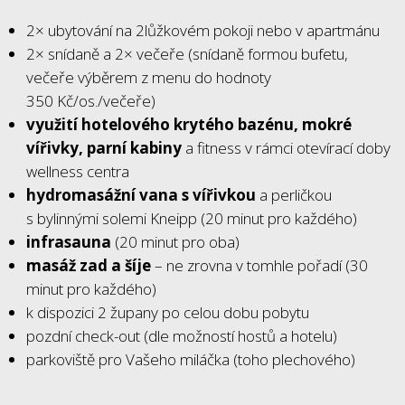
2× ubytování na 2lůžkovém pokoji nebo v apartmánu
2× snídaně a 2× večeře (snídaně formou bufetu,
večeře výběrem z menu do hodnoty
350 Kč/os./večeře)
využití hotelového krytého bazénu, mokré
vířivky, parní kabiny
a fitness v rámci otevírací doby
wellness centra
hydromasážní vana s vířivkou
a perličkou
s bylinnými solemi Kneipp (20 minut pro každého)
infrasauna
(20 minut pro oba)
masáž zad a šíje
– ne zrovna v tomhle pořadí (30
minut pro každého)
k dispozici 2 župany po celou dobu pobytu
pozdní check-out (dle možností hostů a hotelu)
parkoviště pro Vašeho miláčka (toho plechového)