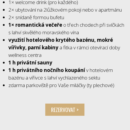
1× welcome drink (pro každého)
2× ubytování na 2lůžkovém pokoji nebo v apartmánu
2× snídaně formou bufetu
1× romantická večeře
o třech chodech při svíčkách
s lahví skvělého moravského vína
využití hotelového krytého bazénu, mokré
vířivky, parní kabiny
a fitka v rámci otevírací doby
wellness centra
1 h privátní sauny
1 h privátního nočního koupání
v hotelovém
bazénu a vířivce s lahví vychlazeného sektu
zdarma parkoviště pro Vaše miláčky (ty plechové)
REZERVOVAT >