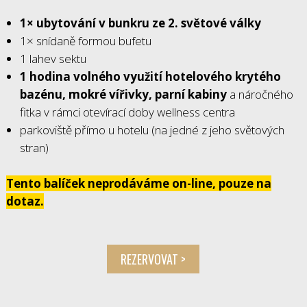
1× ubytování v bunkru ze 2. světové války
1× snídaně formou bufetu
1 lahev sektu
1 hodina volného využití hotelového krytého
bazénu, mokré vířivky, parní kabiny
a náročného
fitka v rámci otevírací doby wellness centra
parkoviště přímo u hotelu (na jedné z jeho světových
stran)
Tento balíček neprodáváme on-line, pouze na
dotaz.
REZERVOVAT >