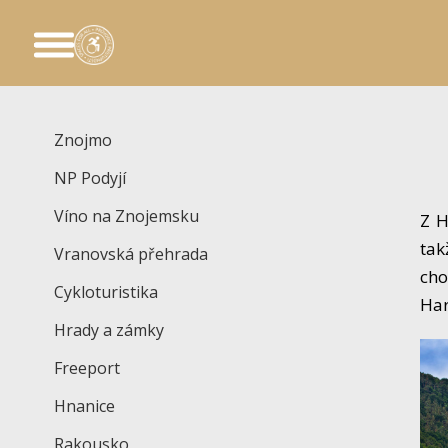
Znojmo
NP Podyjí
Víno na Znojemsku
Z H
tak
Vranovská přehrada
cho
Cykloturistika
Har
Hrady a zámky
Freeport
Hnanice
Rakousko