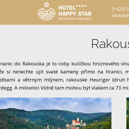
(+420) 
recepce
Rakou
nanic do Rakouska je to coby kuličkou hroznového vína
že si nenechte ujít svaté kameny přímo na hranici,
dbami a větrným mlýnem, rakouské Heuriger (druh 
degg. A milovníci Vídně tam mohou být vlakem za 73 mi