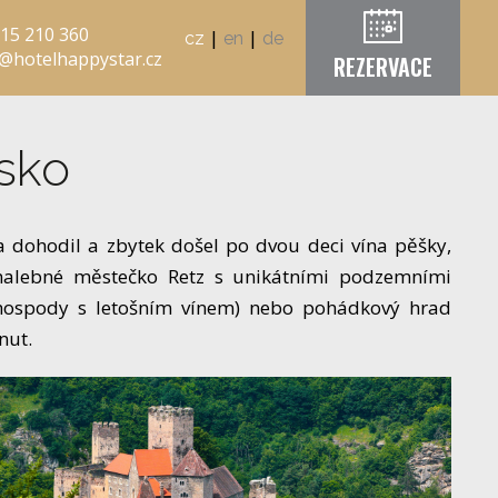
515 210 360
|
|
cz
en
de
@hotelhappystar.cz
REZERVACE
sko
 dohodil a zbytek došel po dvou deci vína pěšky,
 malebné městečko Retz s unikátními podzemními
hospody s letošním vínem) nebo pohádkový hrad
nut.