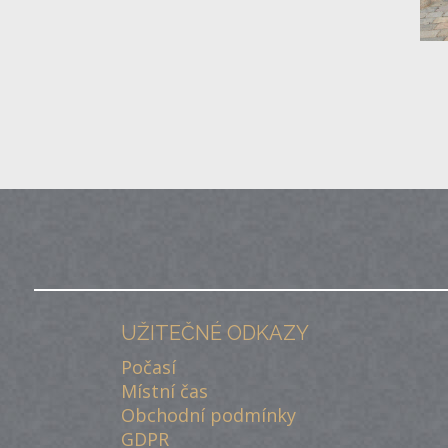
UŽITEČNÉ ODKAZY
Počasí
Místní čas
Obchodní podmínky
GDPR