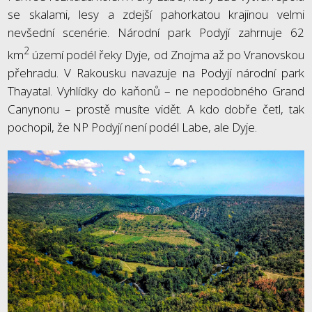
se skalami, lesy a zdejší pahorkatou krajinou velmi
nevšední scenérie. Národní park Podyjí zahrnuje 62
2
km
území podél řeky Dyje, od Znojma až po Vranovskou
přehradu. V Rakousku navazuje na Podyjí národní park
Thayatal. Vyhlídky do kaňonů – ne nepodobného Grand
Canynonu – prostě musíte vidět. A kdo dobře četl, tak
pochopil, že NP Podyjí není podél Labe, ale Dyje.