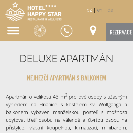
|
|
cz
en
de
REZERVACE
DELUXE APARTMÁN
NEJHEZČÍ APARTMÁN S BALKONEM
2
Apartmán o velikosti 43 m
pro dvě osoby s úžasným
výhledem na Hnanice s kostelem sv. Wolfganga a
balkonem vybaven manželskou postelí s možností
ubytovat třetí osobu na válendě a čtvrtou osobu na
přistýlce, vlastní koupelnou, klimatizací, minibarem,