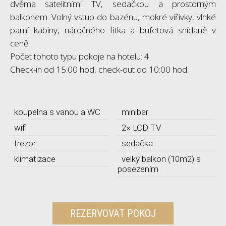
dvěma satelitními TV, sedačkou a prostorným
balkonem. Volný vstup do bazénu, mokré vířivky, vlhké
parní kabiny, náročného fitka a bufetová snídaně v
ceně.
Počet tohoto typu pokoje na hotelu: 4.
Check-in od 15:00 hod, check-out do 10:00 hod.
koupelna s vanou a WC
minibar
wifi
2× LCD TV
trezor
sedačka
klimatizace
velký balkon (10m2) s
posezením
REZERVOVAT POKOJ